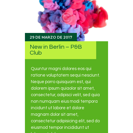
29 DE MARZO DE 2017
New in Berlin – P&B
Club
Quuntur magni dolores eos qui
ratione voluptatem sequi nesciunt.
Neque porro quisquam est, qui
dolorem ipsum quiaolor sit amet,
consectetur, adipisci velit, sed quia
non numquam eius modi tempora
incidunt ut labore et dolore
magnam dolor sit amet,
consectetur adipisicing elit, sed do
eiusmod tempor incididunt ut