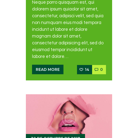
Neque porro quisquam est, qui
dolorem ipsum quiaolor sit amet,
consectetur, adipisci velit, sed quia
non numquam eius modi tempora
incidunt ut labore et dolore
magnam dolor sit amet,
consectetur adipisicing elit, sed do
eiusmod tempor incididunt ut
labore et dolore…
14
0
READ MORE