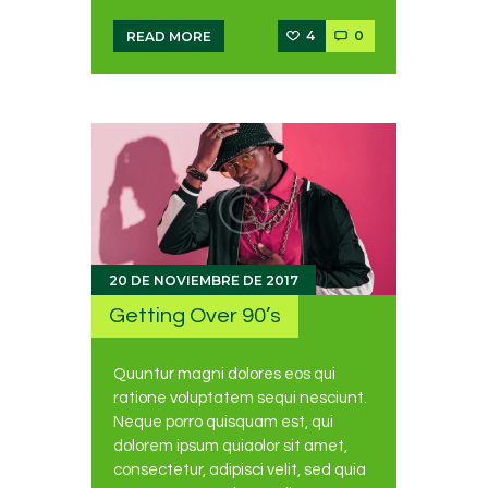
4
0
READ MORE
20 DE NOVIEMBRE DE 2017
Getting Over 90’s
Quuntur magni dolores eos qui
ratione voluptatem sequi nesciunt.
Neque porro quisquam est, qui
dolorem ipsum quiaolor sit amet,
consectetur, adipisci velit, sed quia