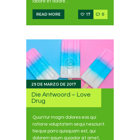
labore et dolore…
17
0
READ MORE
29 DE MARZO DE 2017
Die Antwoord – Love
Drug
Quuntur magni dolores eos qui
ratione voluptatem sequi nesciunt.
Neque porro quisquam est, qui
dolorem ipsum quiaolor sit amet,