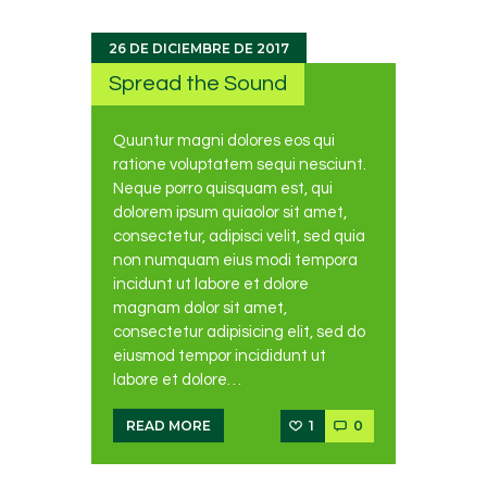
26 DE DICIEMBRE DE 2017
Spread the Sound
Quuntur magni dolores eos qui
ratione voluptatem sequi nesciunt.
Neque porro quisquam est, qui
dolorem ipsum quiaolor sit amet,
consectetur, adipisci velit, sed quia
non numquam eius modi tempora
incidunt ut labore et dolore
magnam dolor sit amet,
consectetur adipisicing elit, sed do
eiusmod tempor incididunt ut
labore et dolore…
1
0
READ MORE