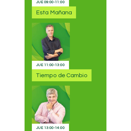
JUE
09:00
-
11:00
Esta Mañana
JUE
11:00
-
13:00
Tiempo de Cambio
JUE
13:00
-
14:00