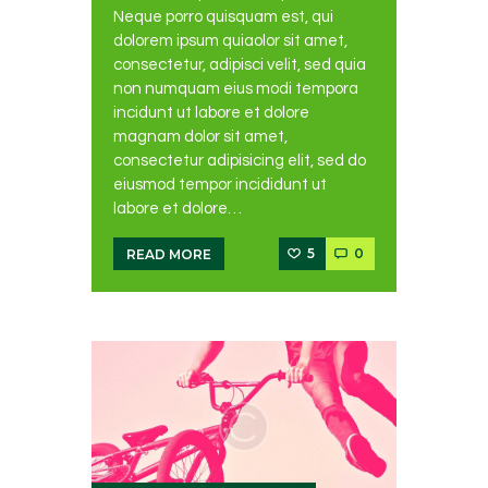
Neque porro quisquam est, qui
dolorem ipsum quiaolor sit amet,
consectetur, adipisci velit, sed quia
non numquam eius modi tempora
incidunt ut labore et dolore
magnam dolor sit amet,
consectetur adipisicing elit, sed do
eiusmod tempor incididunt ut
labore et dolore…
5
0
READ MORE