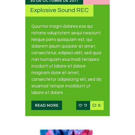
30 DE OCTUBRE DE 2017
Explosive Sound REC
Quuntur magni dolores eos qui
ratione voluptatem sequi nesciunt.
Neque porro quisquam est, qui
dolorem ipsum quiaolor sit amet,
consectetur, adipisci velit, sed quia
non numquam eius modi tempora
incidunt ut labore et dolore
magnam dolor sit amet,
consectetur adipisicing elit, sed do
eiusmod tempor incididunt ut
labore et dolore…
11
0
READ MORE