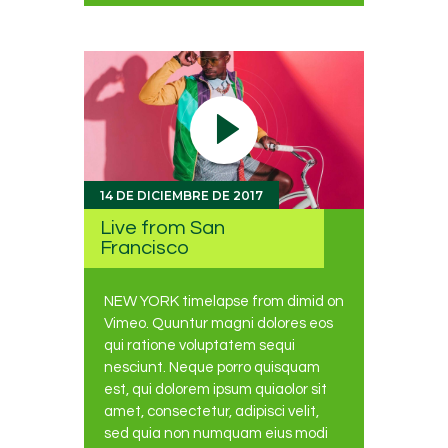
14 DE DICIEMBRE DE 2017
Live from San
Francisco
NEW YORK timelapse from dimid on
Vimeo. Quuntur magni dolores eos
qui ratione voluptatem sequi
nesciunt. Neque porro quisquam
est, qui dolorem ipsum quiaolor sit
amet, consectetur, adipisci velit,
sed quia non numquam eius modi