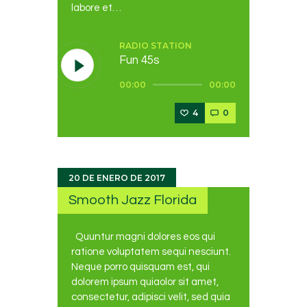
labore et…
RADIO STATION
Fun 45s
Reproductor
00:00
00:00
de
audio
4
0
20 DE ENERO DE 2017
Smooth Jazz Florida
Quuntur magni dolores eos qui
ratione voluptatem sequi nesciunt.
Neque porro quisquam est, qui
dolorem ipsum quiaolor sit amet,
consectetur, adipisci velit, sed quia