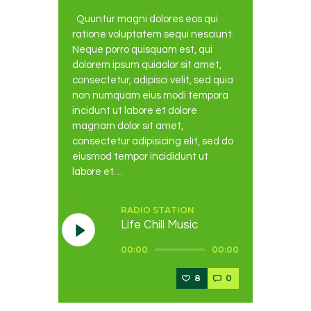
Quuntur magni dolores eos qui
ratione voluptatem sequi nesciunt.
Neque porro quisquam est, qui
dolorem ipsum quiaolor sit amet,
consectetur, adipisci velit, sed quia
non numquam eius modi tempora
incidunt ut labore et dolore
magnam dolor sit amet,
consectetur adipisicing elit, sed do
eiusmod tempor incididunt ut
labore et…
RADIO STATION
Life Chill Music
Reproductor
00:00
00:00
de
audio
8
0