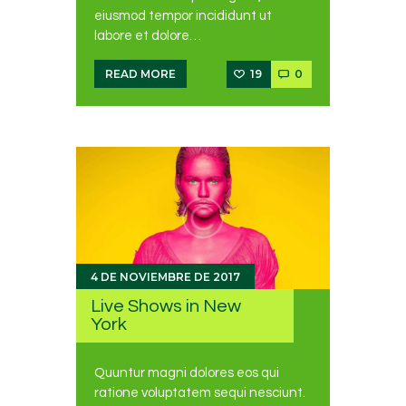
eiusmod tempor incididunt ut
labore et dolore…
19
0
READ MORE
4 DE NOVIEMBRE DE 2017
Live Shows in New
York
Quuntur magni dolores eos qui
ratione voluptatem sequi nesciunt.