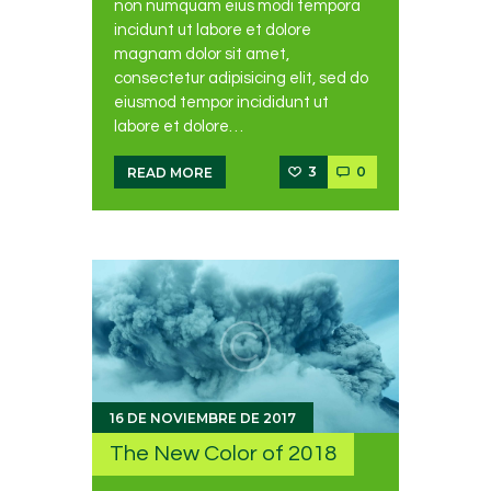
non numquam eius modi tempora
incidunt ut labore et dolore
magnam dolor sit amet,
consectetur adipisicing elit, sed do
eiusmod tempor incididunt ut
labore et dolore…
3
0
READ MORE
16 DE NOVIEMBRE DE 2017
The New Color of 2018