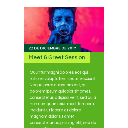
22 DE DICIEMBRE DE 2017
Meet & Greet Session
Quuntur magni dolores eos qui
ratione voluptatem sequi nesciunt.
Neque porro quisquam est, qui
dolorem ipsum quiaolor sit amet,
consectetur, adipisci velit, sed quia
non numquam eius modi tempora
incidunt ut labore et dolore
magnam dolor sit amet,
consectetur adipisicing elit, sed do