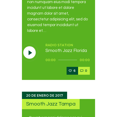
non numquam eius modi tempora
incidunt ut labore et dolore
magnam dolor sit amet,
consectetur adipisicing elit, sed do
eiusmod tempor incididunt ut
labore et…
RADIO STATION
Smooth Jazz Florida
Reproductor
00:00
00:00
de
audio
6
0
20 DE ENERO DE 2017
Smooth Jazz Tampa