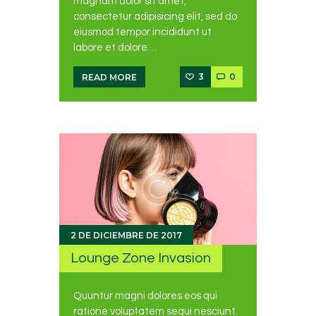
magnam dolor sit amet,
consectetur adipisicing elit, sed do
eiusmod tempor incididunt ut
labore et dolore…
3
0
READ MORE
2 DE DICIEMBRE DE 2017
Lounge Zone Invasion
Quuntur magni dolores eos qui
ratione voluptatem sequi nesciunt.