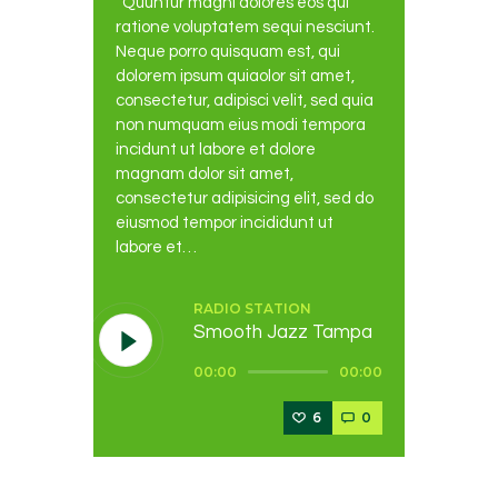
Quuntur magni dolores eos qui
ratione voluptatem sequi nesciunt.
Neque porro quisquam est, qui
dolorem ipsum quiaolor sit amet,
consectetur, adipisci velit, sed quia
non numquam eius modi tempora
incidunt ut labore et dolore
magnam dolor sit amet,
consectetur adipisicing elit, sed do
eiusmod tempor incididunt ut
labore et…
RADIO STATION
Smooth Jazz Tampa
Reproductor
00:00
00:00
de
audio
6
0