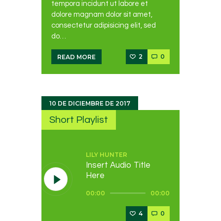
tempora incidunt ut labore et
dolore magnam dolor sit amet,
consectetur adipisicing elit, sed
do…
2
0
READ MORE
10 DE DICIEMBRE DE 2017
Short Playlist
LILY HUNTER
Insert Audio Title
Here
Reproductor
00:00
00:00
de
audio
4
0