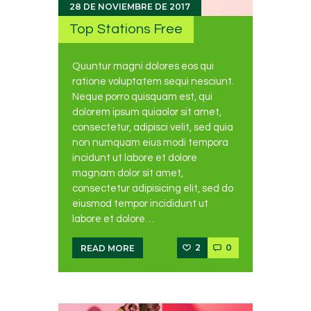
28 DE NOVIEMBRE DE 2017
Top Stations Free
Quuntur magni dolores eos qui
ratione voluptatem sequi nesciunt.
Neque porro quisquam est, qui
dolorem ipsum quiaolor sit amet,
consectetur, adipisci velit, sed quia
non numquam eius modi tempora
incidunt ut labore et dolore
magnam dolor sit amet,
consectetur adipisicing elit, sed do
eiusmod tempor incididunt ut
labore et dolore…
2
0
READ MORE