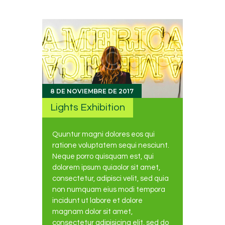
8 DE NOVIEMBRE DE 2017
Lights Exhibition
Quuntur magni dolores eos qui
ratione voluptatem sequi nesciunt.
Neque porro quisquam est, qui
dolorem ipsum quiaolor sit amet,
consectetur, adipisci velit, sed quia
non numquam eius modi tempora
incidunt ut labore et dolore
magnam dolor sit amet,
consectetur adipisicing elit, sed do