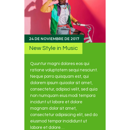
24 DE NOVIEMBRE DE 2017
New Style in Music
Quuntur magni dolores eos qui
ratione voluptatem sequi nesciunt.
Neque porro quisquam est, qui
dolorem ipsum quiaolor sit amet,
consectetur, adipisci velit, sed quia
non numquam eius modi tempora
incidunt ut labore et dolore
magnam dolor sit amet,
consectetur adipisicing elit, sed do
eiusmod tempor incididunt ut
labore et dolore…