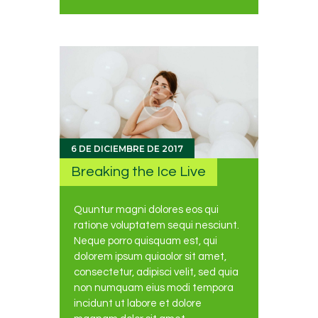
6 DE DICIEMBRE DE 2017
Breaking the Ice Live
Quuntur magni dolores eos qui
ratione voluptatem sequi nesciunt.
Neque porro quisquam est, qui
dolorem ipsum quiaolor sit amet,
consectetur, adipisci velit, sed quia
non numquam eius modi tempora
incidunt ut labore et dolore