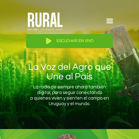
RADIO RURAL 610 AM
Inicio
ESCUCHAR EN VIVO
Programación
Reproductor
Quienes Somos
de
audio
La Voz del Agro que
Publicite en Rural
Une al País
Contacto
La radio de siempre ahora también
digital, para seguir conectando
a quienes viven y sienten el campo en
Uruguay y el mundo.