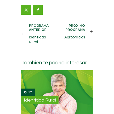
Navegación
PROGRAMA
PRÓXIMO
ANTERIOR
PROGRAMA
de
Identidad
Agroprecios
entradas
Rural
También te podría interesar
17
Identidad Rural