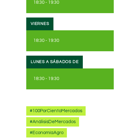
18:30
-
19:30
VIERNES
18:30
-
19:30
LUNES A SÁBADOS DE
18:30
-
19:30
#100PorCientoMercados
#AnálisisDeMercados
#EconomíaAgro