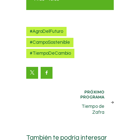
#AgroDelFuturo
#CampoSostenible
#TiempoDeCambio
Navegación
PRÓXIMO
PROGRAMA
de
Tiempo de
entradas
Zafra
También te podría interesar