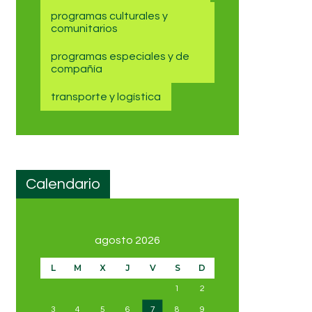
programas culturales y
comunitarios
programas especiales y de
compañía
transporte y logística
Calendario
agosto 2026
L
M
X
J
V
S
D
1
2
3
4
5
6
7
8
9