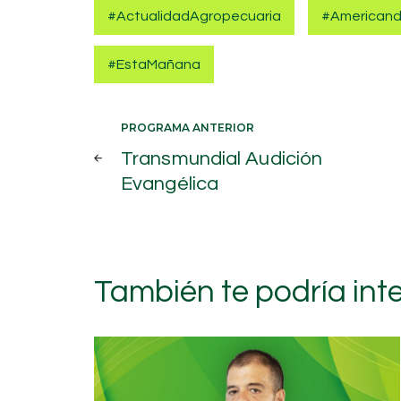
#ActualidadAgropecuaria
#American
#EstaMañana
Navegación
PROGRAMA ANTERIOR
Transmundial Audición
de
Evangélica
entradas
También te podría int