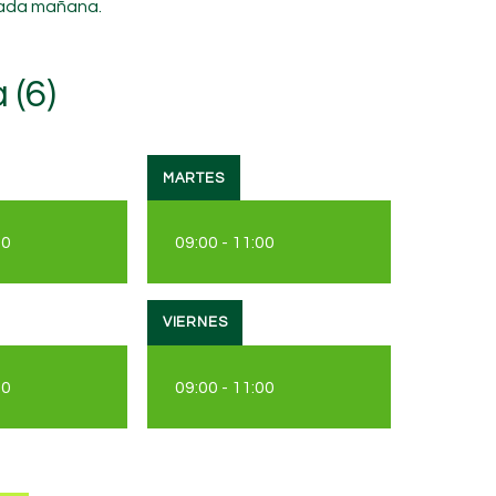
 cada mañana.
 (6)
MARTES
00
09:00
-
11:00
VIERNES
00
09:00
-
11:00