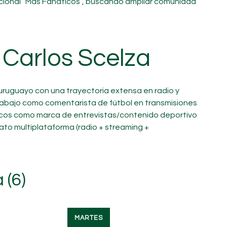
cional “Más Fanáticos”, buscando ampliar comunidad
Carlos Scelza
 uruguayo con una trayectoria extensa en radio y
trabajo como comentarista de fútbol en transmisiones
áticos como marca de entrevistas/contenido deportivo
mato multiplataforma (radio + streaming +
 (6)
MARTES