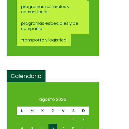
programas culturales y
comunitarios
programas especiales y de
compañía
transporte y logística
Calendario
agosto 2026
L
M
X
J
V
S
D
1
2
3
4
5
6
7
8
9