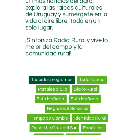
últimas noticias del agro,
explora las raíces culturales
de Uruguay y sumérgete en la
vida al aire libre, todo en un
solo lugar.
¡Sintoniza Radio Rural y vive lo
mejor del campo y la
comunidad rural!
Todos los programas
Todo Tambo
Portales al Día
Diario Rural
Esta Mañana
Esta Mañana
Negocios & Servicios
Tiempo de Cambio
Identidad Rural
Desde La Cruz del Sur
Fanáticos