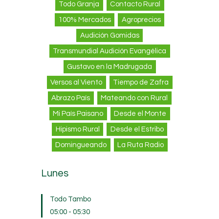
Todo Granja
Contacto Rural
100% Mercados
Agroprecios
Audición Gomidas
Transmundial Audición Evangélica
Gustavo en la Madrugada
Versos al Viento
Tiempo de Zafra
Abrazo País
Mateando con Rural
Mi País Paisano
Desde el Monte
Hipismo Rural
Desde el Estribo
Domingueando
La Ruta Radio
Lunes
Todo Tambo
05:00
-
05:30