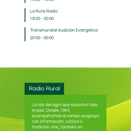
La Ruta Radio
19:30
-
20:00
Transmundial Audición Evangélica
20:00
-
00:00
Radio Rural
La voz del agro que escucha todo
el país. Desde 1945,
acompañamos al campo uruguayo
con información, cultura y
tradición. Hoy, también en