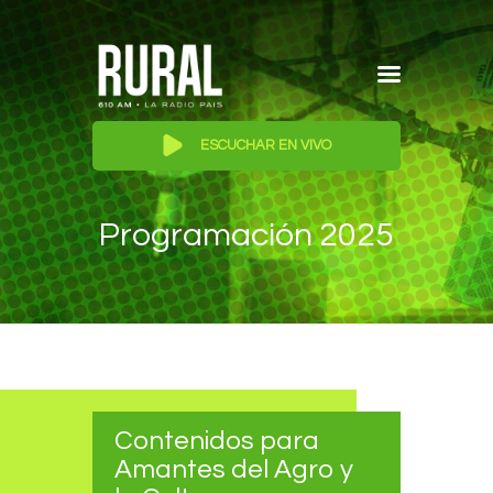
RADIO RURAL 610 AM
Inicio
ESCUCHAR EN VIVO
Programación
Reproductor
Quienes Somos
de
audio
Programación 2025
Publicite en Rural
Contacto
Contenidos para
Amantes del Agro y