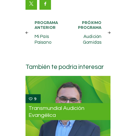
Navegación
PROGRAMA
PRÓXIMO
ANTERIOR
PROGRAMA
de
Mi País
Audición
entradas
Paisano
Gomidas
También te podría interesar
9
Transmundial Audición
Evangélica