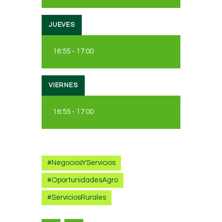
JUEVES
16:55
-
17:00
VIERNES
16:55
-
17:00
#NegociosYServicios
#OportunidadesAgro
#ServiciosRurales