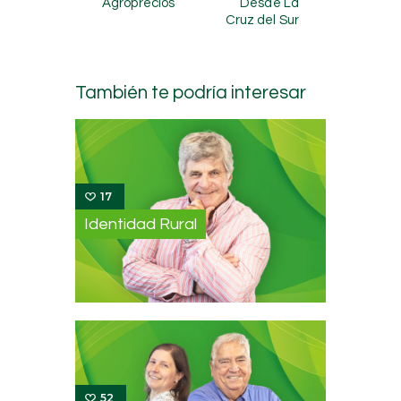
Agroprecios
Desde La
entradas
Cruz del Sur
También te podría interesar
17
Identidad Rural
52