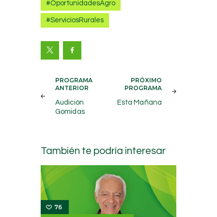
#OportunidadesAgro
#ServiciosRurales
Navegación
PROGRAMA
PRÓXIMO
ANTERIOR
PROGRAMA
de
Audición
Esta Mañana
entradas
Gomidas
También te podría interesar
76