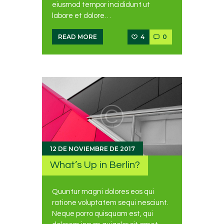
eiusmod tempor incididunt ut
labore et dolore…
4
0
READ MORE
12 DE NOVIEMBRE DE 2017
What’s Up in Berlin?
Quuntur magni dolores eos qui
ratione voluptatem sequi nesciunt.
Neque porro quisquam est, qui