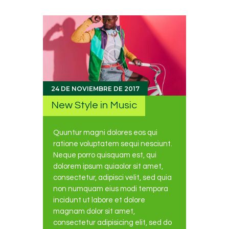
24 DE NOVIEMBRE DE 2017
New Style in Music
Quuntur magni dolores eos qui
ratione voluptatem sequi nesciunt.
Neque porro quisquam est, qui
dolorem ipsum quiaolor sit amet,
consectetur, adipisci velit, sed quia
non numquam eius modi tempora
incidunt ut labore et dolore
magnam dolor sit amet,
consectetur adipisicing elit, sed do