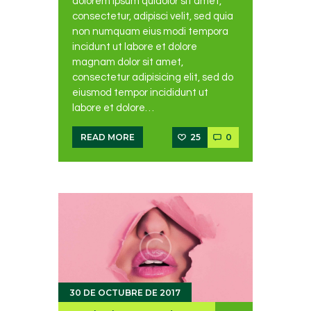
dolorem ipsum quiaolor sit amet,
consectetur, adipisci velit, sed quia
non numquam eius modi tempora
incidunt ut labore et dolore
magnam dolor sit amet,
consectetur adipisicing elit, sed do
eiusmod tempor incididunt ut
labore et dolore…
25
0
READ MORE
30 DE OCTUBRE DE 2017