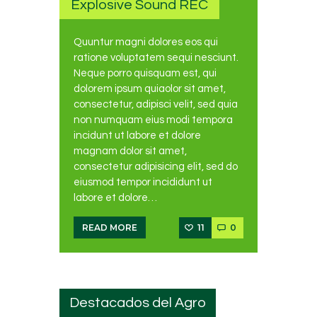
Explosive Sound REC
Quuntur magni dolores eos qui
ratione voluptatem sequi nesciunt.
Neque porro quisquam est, qui
dolorem ipsum quiaolor sit amet,
consectetur, adipisci velit, sed quia
non numquam eius modi tempora
incidunt ut labore et dolore
magnam dolor sit amet,
consectetur adipisicing elit, sed do
eiusmod tempor incididunt ut
labore et dolore…
11
0
READ MORE
Destacados del Agro