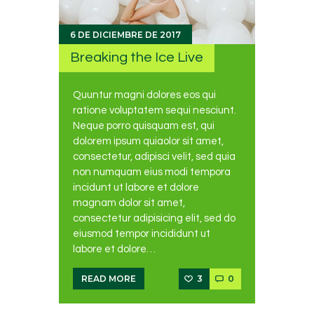
6 DE DICIEMBRE DE 2017
Breaking the Ice Live
Quuntur magni dolores eos qui
ratione voluptatem sequi nesciunt.
Neque porro quisquam est, qui
dolorem ipsum quiaolor sit amet,
consectetur, adipisci velit, sed quia
non numquam eius modi tempora
incidunt ut labore et dolore
magnam dolor sit amet,
consectetur adipisicing elit, sed do
eiusmod tempor incididunt ut
labore et dolore…
3
0
READ MORE