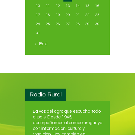
10
11
12
13
14
15
16
17
18
19
20
21
22
23
24
25
26
27
28
29
30
31
« Ene
Radio Rural
La voz del agro que escucha todo
el país. Desde 1945,
acompañamos al campo uruguayo
con información, cultura y
tradición. Hoy, también en