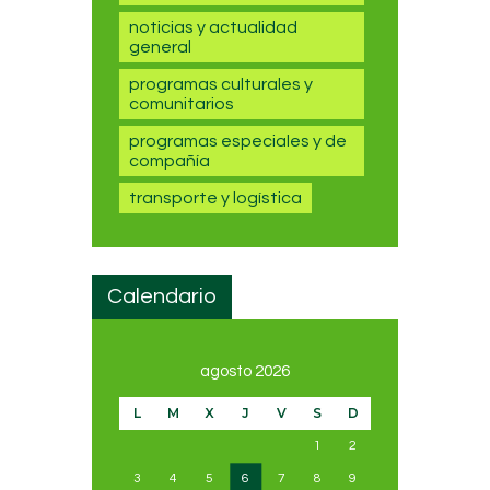
noticias y actualidad
general
programas culturales y
comunitarios
programas especiales y de
compañía
transporte y logística
Calendario
agosto 2026
L
M
X
J
V
S
D
1
2
3
4
5
6
7
8
9