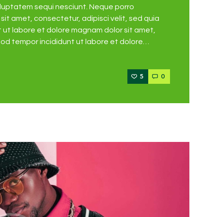
oluptatem sequi nesciunt. Neque porro
it amet, consectetur, adipisci velit, sed quia
ut labore et dolore magnam dolor sit amet,
mod tempor incididunt ut labore et dolore…
5
0