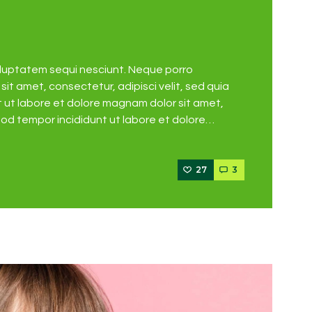
oluptatem sequi nesciunt. Neque porro
it amet, consectetur, adipisci velit, sed quia
ut labore et dolore magnam dolor sit amet,
mod tempor incididunt ut labore et dolore…
27
3