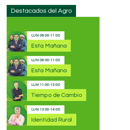
Destacados del Agro
LUN
09:00
-
11:00
Esta Mañana
LUN
09:00
-
11:00
Esta Mañana
LUN
11:00
-
13:00
Tiempo de Cambio
LUN
13:00
-
14:00
Identidad Rural