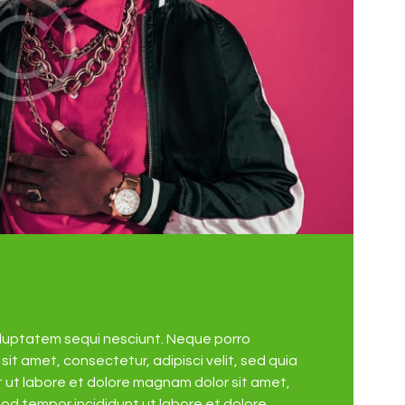
oluptatem sequi nesciunt. Neque porro
it amet, consectetur, adipisci velit, sed quia
ut labore et dolore magnam dolor sit amet,
mod tempor incididunt ut labore et dolore…