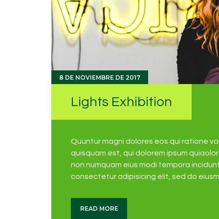
8 DE NOVIEMBRE DE 2017
Lights Exhibition
Quuntur magni dolores eos qui ratione v
quisquam est, qui dolorem ipsum quiaolor s
non numquam eius modi tempora incidunt 
consectetur adipisicing elit, sed do eius
READ MORE