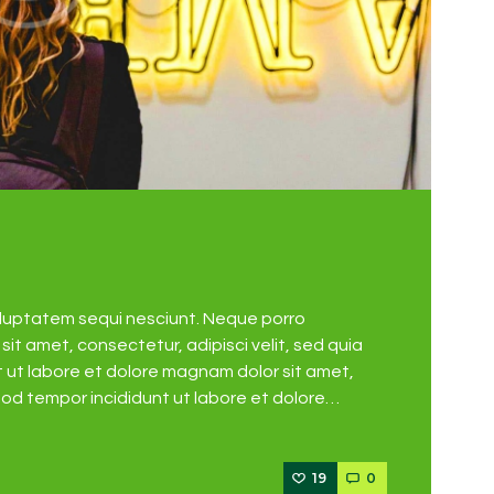
oluptatem sequi nesciunt. Neque porro
it amet, consectetur, adipisci velit, sed quia
ut labore et dolore magnam dolor sit amet,
mod tempor incididunt ut labore et dolore…
19
0