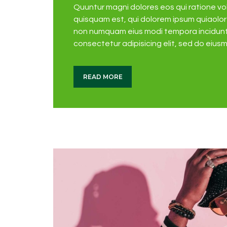
Quuntur magni dolores eos qui ratione v
quisquam est, qui dolorem ipsum quiaolor s
non numquam eius modi tempora incidunt 
consectetur adipisicing elit, sed do eius
READ MORE