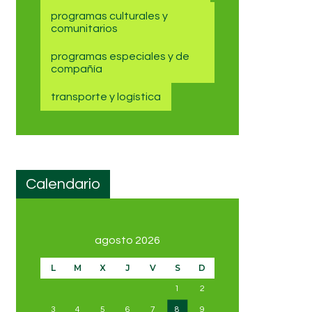
programas culturales y
comunitarios
programas especiales y de
compañía
transporte y logística
Calendario
agosto 2026
L
M
X
J
V
S
D
1
2
3
4
5
6
7
8
9