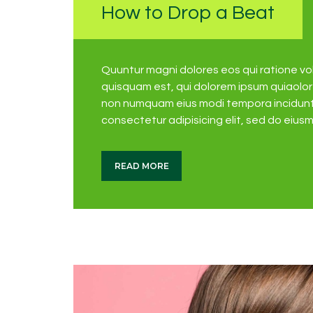
How to Drop a Beat
Quuntur magni dolores eos qui ratione v
quisquam est, qui dolorem ipsum quiaolor s
non numquam eius modi tempora incidunt 
consectetur adipisicing elit, sed do eius
READ MORE