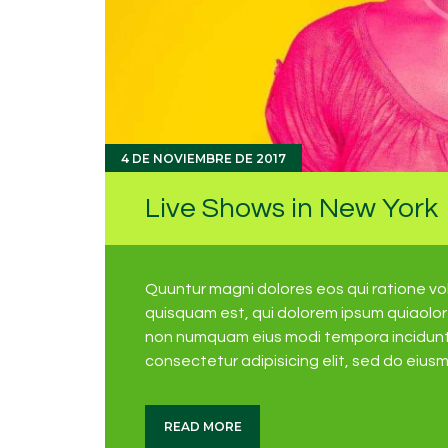
4 DE NOVIEMBRE DE 2017
Live Shows in New York
Quuntur magni dolores eos qui ratione v
quisquam est, qui dolorem ipsum quiaolor s
non numquam eius modi tempora incidunt 
consectetur adipisicing elit, sed do eius
READ MORE