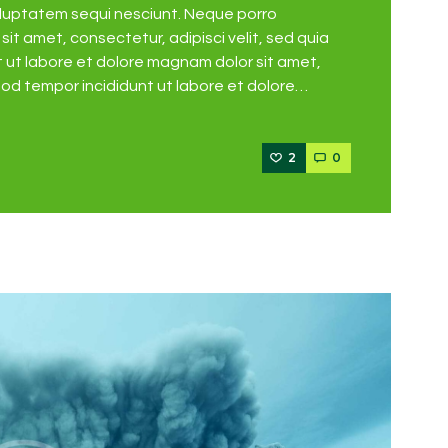
oluptatem sequi nesciunt. Neque porro
it amet, consectetur, adipisci velit, sed quia
ut labore et dolore magnam dolor sit amet,
mod tempor incididunt ut labore et dolore…
2
0