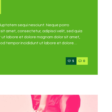
oluptatem sequi nesciunt. Neque porro
it amet, consectetur, adipisci velit, sed quia
ut labore et dolore magnam dolor sit amet,
mod tempor incididunt ut labore et dolore…
5
0