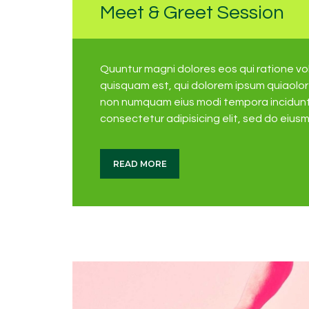
Meet & Greet Session
Quuntur magni dolores eos qui ratione v
quisquam est, qui dolorem ipsum quiaolor s
non numquam eius modi tempora incidunt 
consectetur adipisicing elit, sed do eius
READ MORE