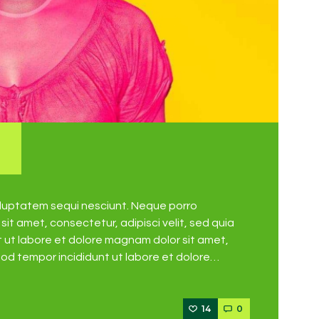
oluptatem sequi nesciunt. Neque porro
it amet, consectetur, adipisci velit, sed quia
ut labore et dolore magnam dolor sit amet,
mod tempor incididunt ut labore et dolore…
14
0