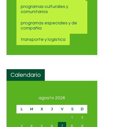
programas culturales y
comunitarios
programas especiales y de
compañía
transporte y logística
Calendario
agosto 2026
L
M
X
J
V
S
D
1
2
3
4
5
6
7
8
9