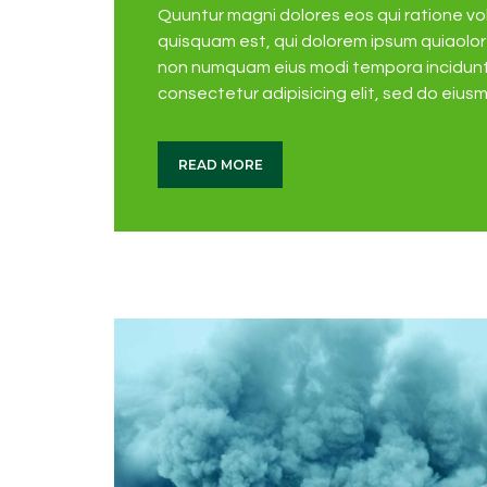
Quuntur magni dolores eos qui ratione v
quisquam est, qui dolorem ipsum quiaolor s
non numquam eius modi tempora incidunt 
consectetur adipisicing elit, sed do eius
READ MORE