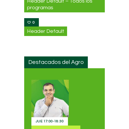
Header Default – Todos los
programas
0
Header Default
Destacados del Agro
JUE
17:00
-
18:30