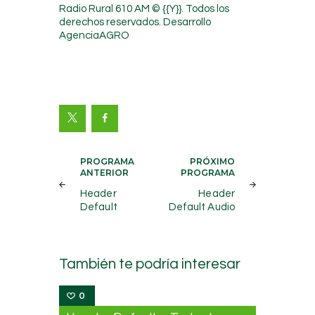
Radio Rural 610 AM © {{Y}}. Todos los
derechos reservados. Desarrollo
AgenciaAGRO
Navegación
PROGRAMA
PRÓXIMO
ANTERIOR
PROGRAMA
de
Header
Header
entradas
Default
Default Audio
También te podría interesar
0