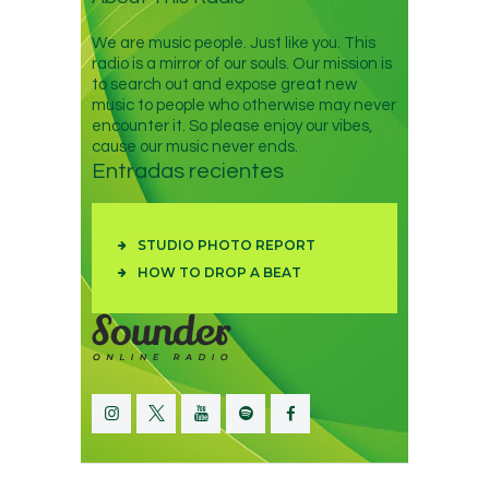
We are music people. Just like you. This
radio is a mirror of our souls. Our mission is
to search out and expose great new
music to people who otherwise may never
encounter it. So please enjoy our vibes,
cause our music never ends.
Entradas recientes
STUDIO PHOTO REPORT
HOW TO DROP A BEAT