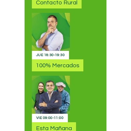
Contacto Rural
JUE
18:30
-
19:30
100% Mercados
VIE
09:00
-
11:00
Esta Mañana